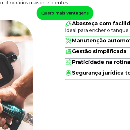
 itinerários mais inteligentes.
Quero mais vantagens
Abasteça com facili
Ideal para encher o tanque 
Manutenção automot
Gestão simplificada
Praticidade na rotin
Segurança jurídica to