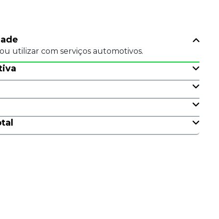
dade
ou utilizar com serviços automotivos.
iva
a
tal