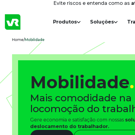
Evite riscos e entenda como as
a
Navegação Principal
Produtos
Soluções
Tr
Breadcrumb
Home
/
Mobilidade
Mobilidade
.
Mais comodidade na 
locomoção do trabal
Gere economia e satisfação com nossas 
sol
deslocamento do trabalhador.