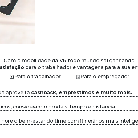
Com o
mobilidade da VR
todo mundo sai ganhando
atisfação
para o trabalhador e vantagens para a sua e
Para o trabalhador
Para o empregador
da aproveita
cashback, empréstimos e muito mais.
icos, considerando modais, tempo e distância.
re o bem-estar do time com itinerários mais intelige