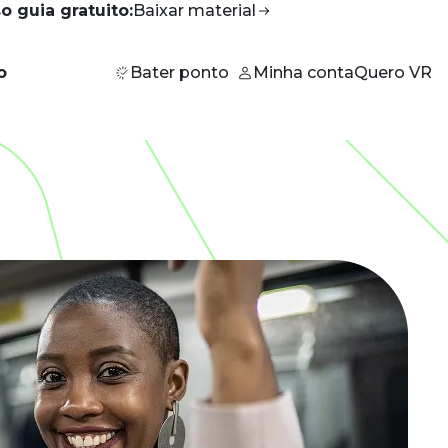
o guia gratuito:
Baixar
material
o
Bater ponto
Minha conta
Quero VR