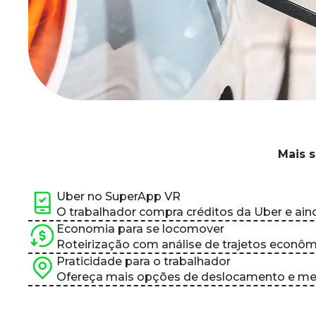
Mais s
Uber no SuperApp VR
O trabalhador compra créditos da Uber e ain
Economia para se locomover
Roteirização com análise de trajetos econôm
Praticidade para o trabalhador
Ofereça mais opções de deslocamento e melho