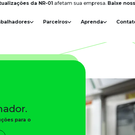
tualizações da NR-01
afetam sua empresa.
Baixe noss
Skip to main content
abalhadores
Parceiros
Aprenda
Contat
hador.
uções para o 