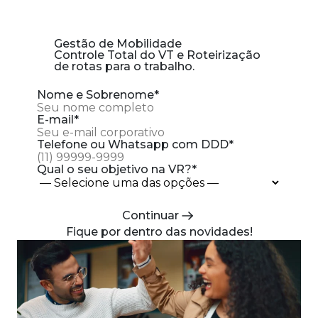
Gestão de Mobilidade
Controle Total do VT e Roteirização
de rotas para o trabalho.
Nome e Sobrenome
*
E-mail
*
Telefone ou Whatsapp com DDD
*
Qual o seu objetivo na VR?
*
Continuar
Nome da sua empresa
Fique por dentro das
Obrigado pelo contato
*
novidades!
.
Você deu o primeiro passo para facilitar a
Qual o seu cargo?
sua rotina.
Fique atento ao seu celular,
em breve um de nossos especialistas
Número de colaboradores
*
entrará em contato.
Acesse abaixo para conhecer mais sobre os