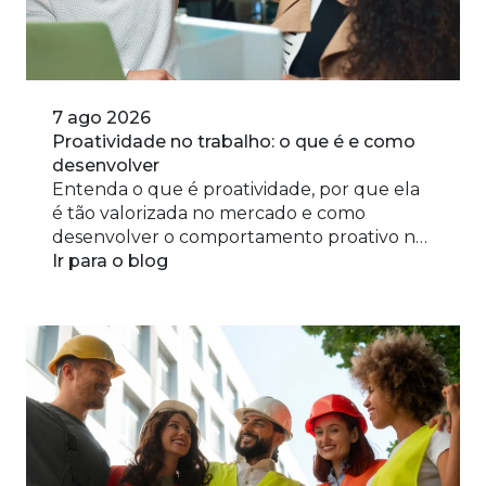
produtos e soluções VR.
Aceito receber comunicações da VR por
Conhecer mais sobre a VR
e-mail e WhatsApp. O cancelamento das
Não enviaremos Spam ;)
comunicações pode ser feito a qualquer
momento através do canal indicado no
próprio e-mail e/ou mensagem.
7 ago 2026
Voltar
Falar com um Especialista
Proatividade no trabalho: o que é e como
desenvolver
Entenda o que é proatividade, por que ela
é tão valorizada no mercado e como
desenvolver o comportamento proativo no
dia a dia profissional.
Ir para o blog