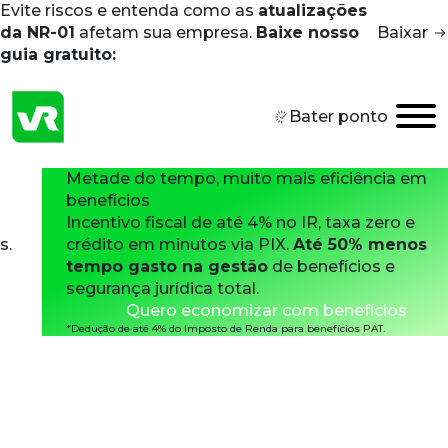
Evite riscos e entenda como as
atualizações
Skip to main content
da NR-01
afetam sua empresa.
Baixe nosso
Baixar
guia gratuito:
Bater ponto
Metade do tempo,
muito mais eficiência
em
benefícios
Incentivo fiscal de até 4% no IR, taxa zero e
crédito em minutos via PIX.
Até 50% menos
tempo gasto na gestão
de benefícios e
segurança jurídica total.
Quero economizar com benefícios
*Dedução de até 4% do Imposto de Renda para benefícios PAT.