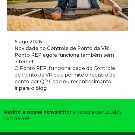
6 ago 2026
Novidade no Controle de Ponto da VR:
Ponto REP agora funciona também sem
internet
O Ponto REP, funcionalidade do Controle
de Ponto da VR que permite o registro de
ponto por QR Code ou reconhecimento
facial em um único dispositivo
Ir para o blog
compartilhado, agora conta com
o Reconhecimento Facial Offline. Com essa
evolução, colaboradores poderão registrar o
Assine a nossa newsletter
 e receba conteúdos 
ponto normalmente mesmo em locais sem
exclusivos! 
internet ou com conexão instável. Assim
que a conexão for restabelecida, os
registros serão […]