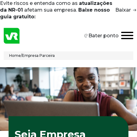
Evite riscos e entenda como as
atualizações
Skip to main content
da NR-01
afetam sua empresa.
Baixe nosso
Baixar
guia gratuito:
Bater ponto
Breadcrumb
Home
/
Empresa Parceira
Seja
Empresa