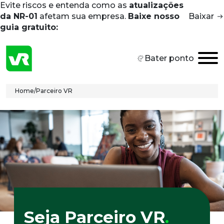
Evite riscos e entenda como as
atualizações
Skip to main content
da NR-01
afetam sua empresa.
Baixe nosso
Baixar
guia gratuito:
Bater ponto
Breadcrumb
Home
/
Parceiro VR
Seja Parceiro VR
. 