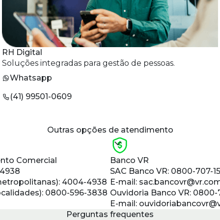
RH Digital
Soluções integradas para gestão de pessoas.
Whatsapp
(41) 99501-0609
Outras opções de atendimento
nto Comercial
Banco VR
-4938
SAC Banco VR:
0800-707-1
metropolitanas):
4004-4938
E-mail:
sac.bancovr@vr.com
ocalidades):
0800-596-3838
Ouvidoria Banco VR:
0800-
E-mail:
ouvidoriabancovr@v
Perguntas frequentes