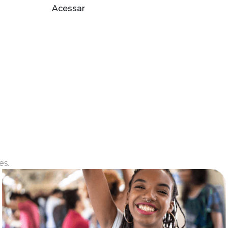
Acessar
Clique aqui
es.