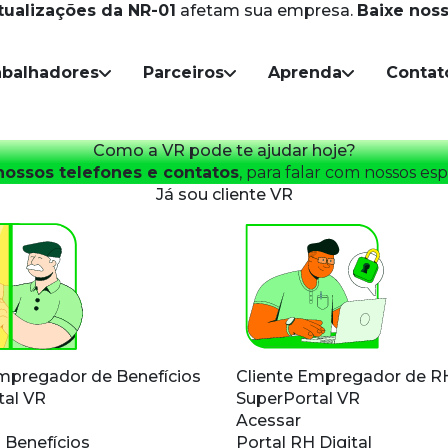
tualizações da NR-01
afetam sua empresa.
Baixe noss
Skip to main content
abalhadores
Parceiros
Aprenda
Contat
Como a VR pode te ajudar hoje?
nossos telefones e contatos
, para falar com nossos espe
Já sou cliente VR
Empregador de
Benefícios
Cliente Empregador de
RH
tal VR
SuperPortal VR
Acessar
 Benefícios
Portal RH Digital