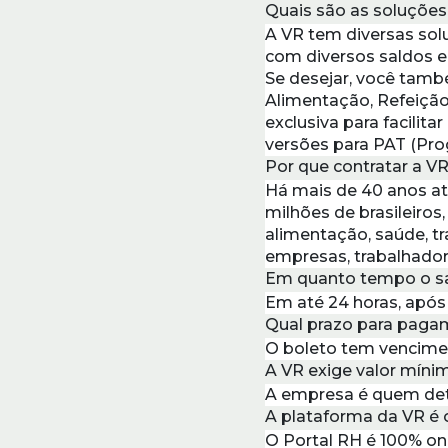
Quais são as soluções
A VR tem diversas sol
com diversos saldos e
Se desejar, você tamb
Alimentação, Refeição
exclusiva para facilit
versões para PAT (Prog
Por que contratar a V
Há mais de 40 anos at
milhões de brasileiro
alimentação, saúde, tr
empresas, trabalhadore
Em quanto tempo o sal
Em até 24 horas, apó
Qual prazo para pagam
O boleto tem vencimen
A VR exige valor mínim
A empresa é quem dete
A plataforma da VR é 
O Portal RH é 100% on