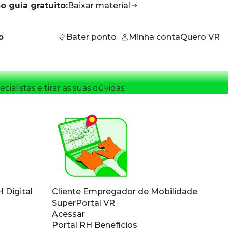
o guia gratuito:
Baixar
material
o
Bater ponto
Minha conta
Quero VR
cialistas e tirar as suas dúvidas.
 Digital
Cliente Empregador de
Mobilidade
SuperPortal VR
Acessar
Portal RH Benefícios