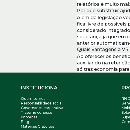
relatórios e muito mai
Por que substituir aju
Além da legislação ve
fica livre de possíveis
considerado integrado 
segurança já que em ca
anterior automaticame
Quais vantagens a VR 
Ao oferecer os benefíc
auxiliando na retenção
só traz economia para
Footer
INSTITUCIONAL
PR
Quem somos
RH D
Responsabilidade social
Bene
Governança corporativa
Mobi
Trabalhe conosco
Solu
Imprensa
Supe
Blog
Com
Materiais Gratuitos