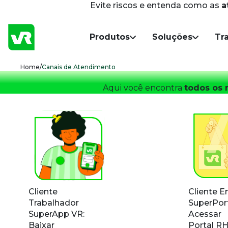
Evite riscos e entenda como as
a
Navegação Principal
Produtos
Soluções
Tr
Breadcrumb
Home
/
Canais de Atendimento
Aqui você encontra
todos os 
Cliente
Cliente 
Trabalhador
SuperPor
SuperApp VR:
Acessar
Baixar
Portal RH