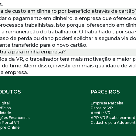
s.
da de custo em dinheiro por benefício através de cartão
dar o pagamento em dinheiro, a empresa que oferece o
 processos trabalhistas, isto porque, oferecendo em dinhe
à remuneração do trabalhador. O trabalhador, por sua v
so de perda ou dano poderá solicitar a segunda via do 
nte transferido para o novo cartão.
trará para minha empresa?
ios da VR, o trabalhador terá mais motivação e maior 
 do time. Além disso, investir em mais qualidade de vi
 a empresa.
ODUTOS
PARCEIROS
igital
Empresa Parceira
fícios
Parceiro VR
lidade
Aceitar VR
ções Financeiras
APP VR Estabeleciment
rPortal VR
Cadastro para Adquirent
pre Online