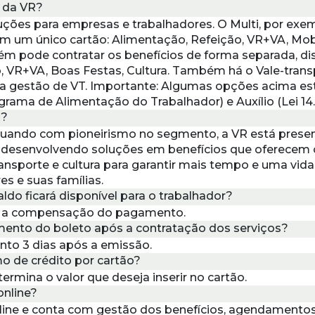
 da VR?
uções para empresas e trabalhadores. O Multi, por exe
m um único cartão: Alimentação, Refeição, VR+VA, Mob
ém pode contratar os benefícios de forma separada, dis
, VR+VA, Boas Festas, Cultura. Também há o Vale-tran
ar a gestão de VT. Importante: Algumas opções acima es
rama de Alimentação do Trabalhador) e Auxílio (Lei 14.
R?
uando com pioneirismo no segmento, a VR está present
s, desenvolvendo soluções em benefícios que oferecem
ansporte e cultura para garantir mais tempo e uma vid
s e suas famílias.
do ficará disponível para o trabalhador?
s a compensação do pagamento.
ento do boleto após a contratação dos serviços?
to 3 dias após a emissão.
o de crédito por cartão?
rmina o valor que deseja inserir no cartão.
online?
line e conta com gestão dos benefícios, agendamento