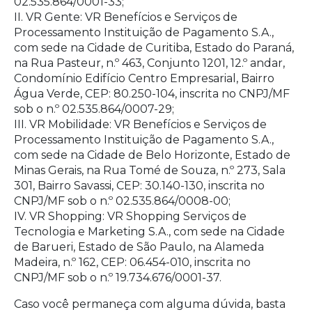
02.535.864/0001-33;
II. VR Gente: VR Benefícios e Serviços de
Processamento Instituição de Pagamento S.A.,
com sede na Cidade de Curitiba, Estado do Paraná,
na Rua Pasteur, n.º 463, Conjunto 1201, 12.º andar,
Condomínio Edifício Centro Empresarial, Bairro
Água Verde, CEP: 80.250-104, inscrita no CNPJ/MF
sob o n.º 02.535.864/0007-29;
III. VR Mobilidade: VR Benefícios e Serviços de
Processamento Instituição de Pagamento S.A.,
com sede na Cidade de Belo Horizonte, Estado de
Minas Gerais, na Rua Tomé de Souza, n.º 273, Sala
301, Bairro Savassi, CEP: 30.140-130, inscrita no
CNPJ/MF sob o n.º 02.535.864/0008-00;
IV. VR Shopping: VR Shopping Serviços de
Tecnologia e Marketing S.A., com sede na Cidade
de Barueri, Estado de São Paulo, na Alameda
Madeira, n.º 162, CEP: 06.454-010, inscrita no
CNPJ/MF sob o n.º 19.734.676/0001-37.
Caso você permaneça com alguma dúvida, basta