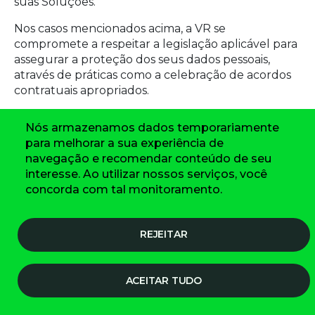
suas Soluções.
Nos casos mencionados acima, a VR se
compromete a respeitar a legislação aplicável para
assegurar a proteção dos seus dados pessoais,
através de práticas como a celebração de acordos
contratuais apropriados.
Nos casos em que seu consentimento seja
Nós armazenamos dados temporariamente
necessário, a VR se compromete a obter
para melhorar a sua experiência de
consentimento específico e em destaque para tal
navegação e recomendar conteúdo de seu
atividade, reforçando o caráter internacional da
interesse. Ao utilizar nossos serviços, você
operação, bem como distinguindo a finalidade que
concorda com tal monitoramento.
justifica a transferência.
10. Seus direitos enquanto titular dos dados
REJEITAR
pessoais
A VR adotará medidas técnicas e organizacionais
apropriadas para cumprir as suas obrigações em
ACEITAR TUDO
relação aos seus direitos enquanto titular dos
dados pessoais. Nesse sentido, a VR se compromete