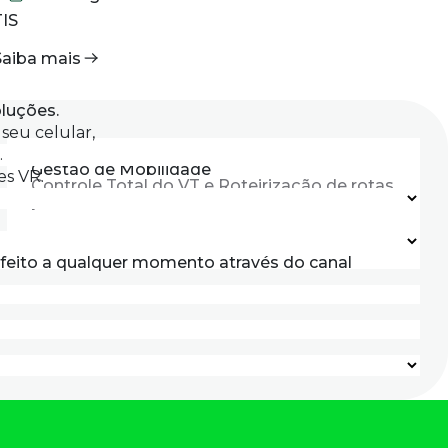
TIS
CB
Saiba mais
Sa
luções.
seu celular,
.
Gestão de Mobilidade
es VR.
Controle Total do VT e Roteirização de rotas
para o trabalho.
feito a qualquer momento através do canal