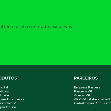
etter
 e receba conteúdos exclusivos! 
ODUTOS
PARCEIROS
igital
Empresa Parceira
fícios
Parceiro VR
lidade
Aceitar VR
ções Financeiras
APP VR Estabeleciment
rPortal VR
Cadastro para Adquirent
pre Online