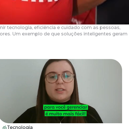
r tecnologia, eficiência e cuidado com as pessoas,
dores. Um exemplo de que soluções inteligentes geram
Quero ser um case
Tecnologia