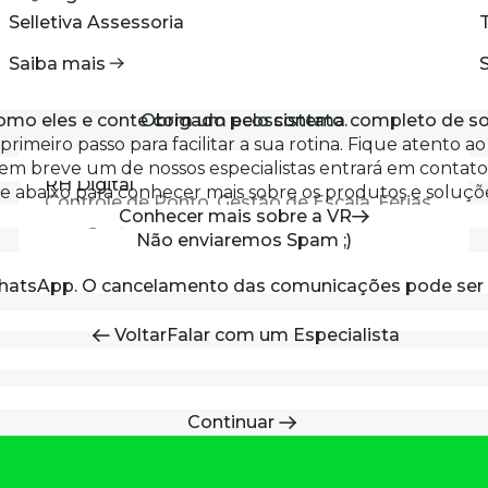
Selletiva Assessoria
Saiba mais
omo eles e
conte com um ecossistema
Obrigado pelo contato
.
completo de so
rimeiro passo para facilitar a sua rotina.
Fique atento ao 
em breve um de nossos especialistas entrará em contato
RH Digital
e abaixo para conhecer mais sobre os produtos e soluçõ
Controle de Ponto, Gestão de Escala, Férias
Conhecer mais sobre a VR
e Folgas, Holerite e mais.
Não enviaremos Spam ;)
WhatsApp. O cancelamento das comunicações pode ser 
Voltar
Falar com um Especialista
Continuar