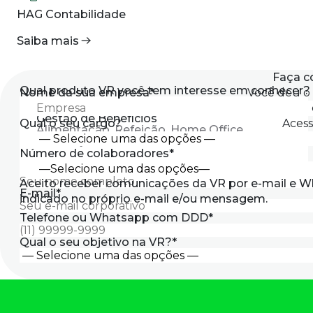
HAG Contabilidade
Saiba mais
Faça c
Qual produto VR você tem interesse em conhecer?
Nome da sua empresa
*
Você deu o p
Gestão de Benefícios
Qual o seu cargo?
Acess
Alimentação, Refeição, Home Office,
Premiação e muito mais.
Número de colaboradores
*
Nome e Sobrenome
*
Aceito receber comunicações da VR por e-mail e 
E-mail
*
indicado no próprio e-mail e/ou mensagem.
Telefone ou Whatsapp com DDD
*
Qual o seu objetivo na VR?
*