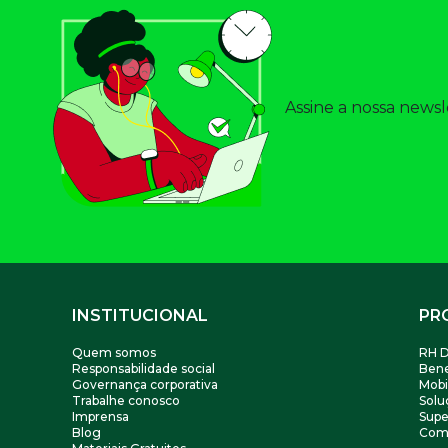
Assine a nossa newsl
Footer
INSTITUCIONAL
PR
Quem somos
RH D
Responsabilidade social
Bene
Governança corporativa
Mobi
Trabalhe conosco
Solu
Imprensa
Supe
Blog
Com