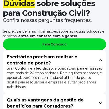
Dúvidas
sobre soluções
Número de colaboradores
*
Acesse abaixo para conhecer mais sobre os
produtos e soluções VR.
para Construção Civil?
Aceito receber comunicações da VR por
Conhecer mais sobre a VR
Confira nossas perguntas frequentes.
e-mail e WhatsApp. O cancelamento das
Não enviaremos Spam ;)
comunicações pode ser feito a qualquer
momento através do canal indicado no
Se precisar de mais informações sobre as nossas soluções e
serviços,
próprio e-mail e/ou mensagem.
entre em contato com a gente!
Voltar
Falar com um Especialista
Fale Conosco
Escritórios precisam realizar o
controle de ponto?
Sim! Conforme a legislação, é obrigatório para empresas
com mais de 20 trabalhadores. Para equipes menores, é
opcional, porém é recomendável utilizar do ponto
digital para resguardar a empresa e evitar problemas
trabalhistas.
Quais as vantagens da gestão de
benefícios para Contadores?