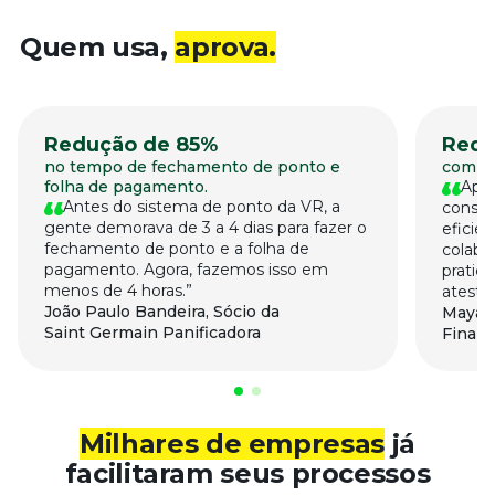
Quem usa,
aprova.
Redução de 85%
Redu
no tempo de fechamento de ponto e
com u
folha de pagamento.​
Após
Antes do sistema de ponto da VR, a
conseg
gente demorava de 3 a 4 dias para fazer o
eficien
fechamento de ponto e a folha de
colabo
pagamento. Agora, fazemos isso em
pratic
menos de 4 horas.
atesta
João Paulo Bandeira, Sócio da
Maya B
Saint Germain Panificadora
Financ
Milhares de empresas
já
facilitaram seus processos