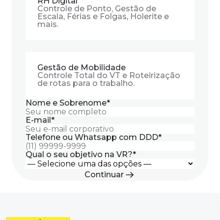
RH Digital
Controle de Ponto, Gestão de
Escala, Férias e Folgas, Holerite e
mais.
Gestão de Mobilidade
Controle Total do VT e Roteirização
de rotas para o trabalho.
Nome e Sobrenome
*
E-mail
*
Telefone ou Whatsapp com DDD
*
Qual o seu objetivo na VR?
*
Continuar
Nome da sua empresa
Obrigado pelo contato
*
.
Você deu o primeiro passo para facilitar a sua
rotina.
Qual o seu cargo?
Fique atento ao seu celular,
em breve
um de nossos especialistas entrará em contato.