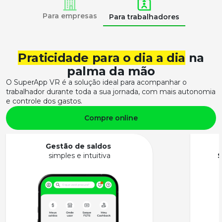
Para empresas
Para trabalhadores
Praticidade para o dia a dia
na
palma da mão
O
SuperApp
VR
é a solução ideal para acompanhar o
trabalhador durante toda a sua jornada, com mais autonomia
e controle dos gastos.
Compre online
Gestão de saldos
simples e intuitiva
S