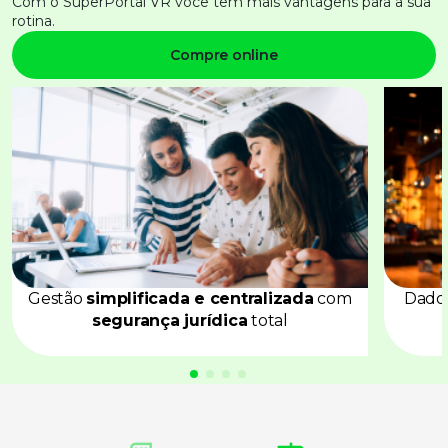
Com o
SuperPortal
VR você tem mais vantagens para a sua
rotina.
Compre online
Gestão
simplificada e centralizada
com
Dado
segurança jurídica
total