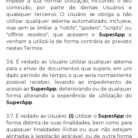
impedir a sua normal utilização, incluindo o seu
conteúdo, por parte de demais Usuários e
quaisquer terceiros. O Usuário se obriga a não
utilizar qualquer sistema automatizado, inclusive,
mas sem se limitar a "robôs", "
spiders
", “
scripts
” ou
"
offline readers
", que acessem o
SuperApp
e
venham a utilizá-la de forma contrária ao previsto
nestes Termos.
3.6.
É vedado ao Usuário utilizar qualquer sistema
para o envio de documentos que supere, em um
dado período de tempo, o que seria normalmente
possível receber, levando ao impedimento de
acesso ao
SuperApp
, deteriorando ou de qualquer
forma alterando a experiência de utilização do
SuperApp
.
3.7.
É vedado ao Usuário:
(i)
utilizar o
SuperApp
de
forma distinta de suas finalidades, bem como para
quaisquer finalidades ilícitas ou que não estejam
alinhadas à legislação aplicável, ou de outra forma