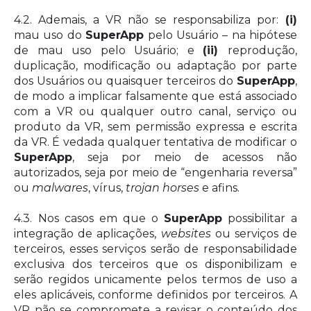
4.2. Ademais, a VR não se responsabiliza por:
(i)
mau uso do
SuperApp
pelo Usuário – na hipótese
de mau uso pelo Usuário; e
(ii)
reprodução,
duplicação, modificação ou adaptação por parte
dos Usuários ou quaisquer terceiros do
SuperApp
,
de modo a implicar falsamente que está associado
com a VR ou qualquer outro canal, serviço ou
produto da VR, sem permissão expressa e escrita
da VR. É vedada qualquer tentativa de modificar o
SuperApp
, seja por meio de acessos não
autorizados, seja por meio de “engenharia reversa”
ou
malwares
, vírus,
trojan horses
e afins.
4.3.
Nos casos em que o
SuperApp
possibilitar a
integração de aplicações,
websites
ou serviços de
terceiros, esses serviços serão de responsabilidade
exclusiva dos terceiros que os disponibilizam e
serão regidos unicamente pelos termos de uso a
eles aplicáveis, conforme definidos por terceiros. A
VR não se compromete a revisar o conteúdo dos