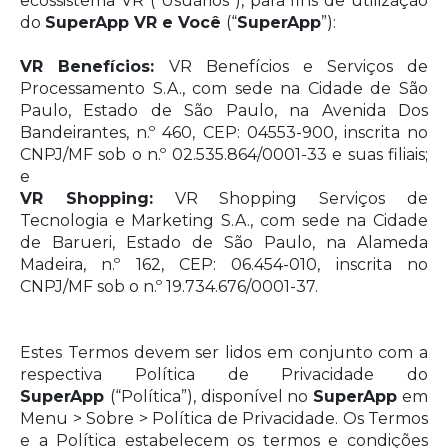
ecossistema VR (“Usuários”), para fins de utilização
do
SuperApp VR e Você
(“
SuperApp
”):
VR Benefícios:
VR Benefícios e Serviços de
Processamento S.A., com sede na Cidade de São
Paulo, Estado de São Paulo, na Avenida Dos
Bandeirantes, n.º 460, CEP: 04553-900, inscrita no
CNPJ/MF sob o n.º 02.535.864/0001-33 e suas filiais;
e
VR Shopping:
VR Shopping Serviços de
Tecnologia e Marketing S.A., com sede na Cidade
de Barueri, Estado de São Paulo, na Alameda
Madeira, n.º 162, CEP: 06.454-010, inscrita no
CNPJ/MF sob o n.º 19.734.676/0001-37.
Estes Termos devem ser lidos em conjunto com a
respectiva Política de Privacidade do
SuperApp
(“Política”), disponível no
SuperApp
em
Menu > Sobre > Política de Privacidade. Os Termos
e a Política estabelecem os termos e condições