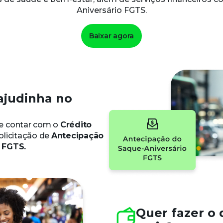
Aniversário FGTS.
Baixar agora
ajudinha no
e contar com o
Crédito
olicitação de
Antecipação
 FGTS.
Quer fazer o 