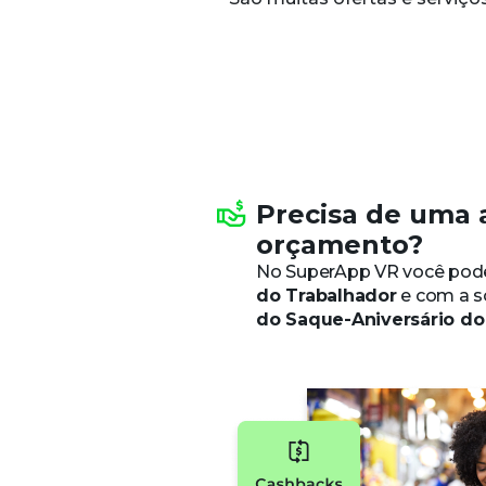
Precisa de uma 
orçamento?
No SuperApp VR você pod
do Trabalhador
e com a s
do Saque-Aniversário do