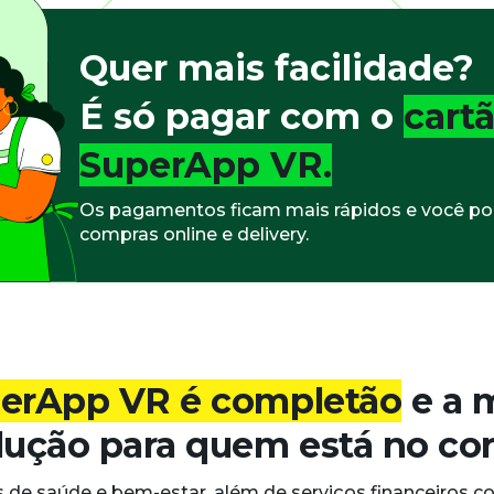
Quer mais facilidade?
É só pagar com o
cartã
SuperApp VR.
Os pagamentos ficam mais rápidos e você pode
compras online e delivery.
erApp VR é completão
e a 
lução para quem está no cor
s de saúde e bem-estar, além de serviços financeiros