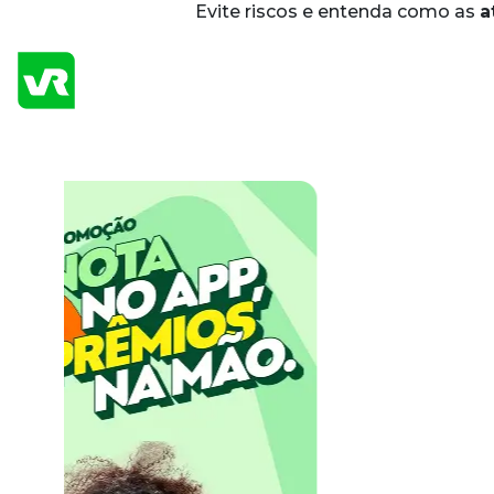
Evite riscos e entenda como as
a
Home
/
Vem Ser VR