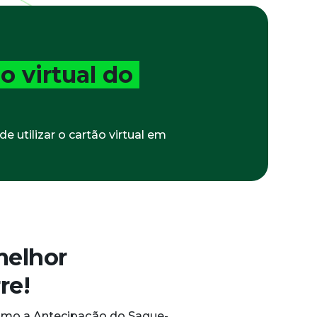
o virtual do
 utilizar o cartão virtual em
melhor
re!
 como a Antecipação do Saque-