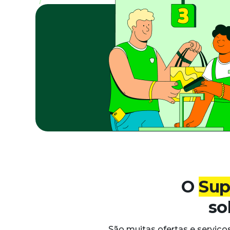
O
Sup
so
São muitas ofertas e serviço