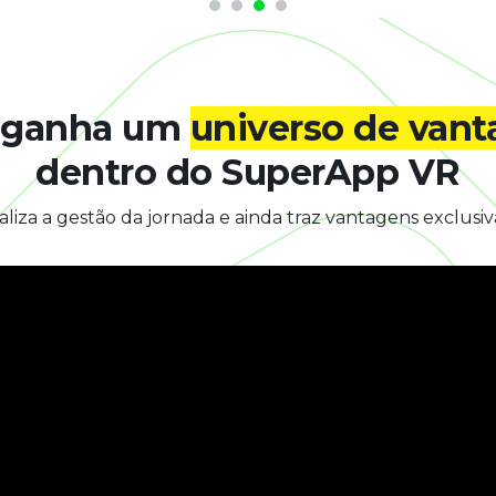
 ganha um
universo de van
dentro do SuperApp VR
aliza a gestão da jornada e ainda traz vantagens exclusiv