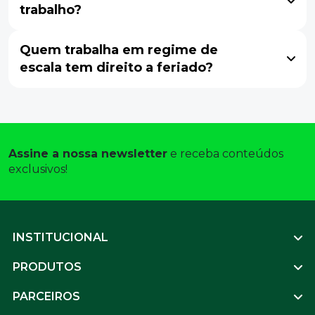
trabalho?
Quem trabalha em regime de
escala tem direito a feriado?
Assine a nossa newsletter
 e receba conteúdos 
exclusivos! 
Footer
INSTITUCIONAL
PRODUTOS
PARCEIROS