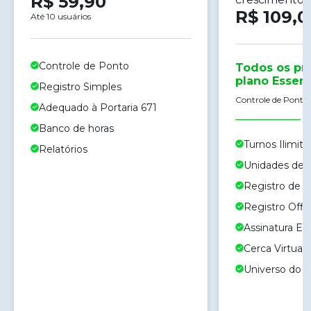
R$ 59,90
R$ 109,0
Até 10 usuários
Controle de Ponto
Todos os pr
plano Essenc
Registro Simples
Controle de Ponto,
Adequado à Portaria 671
Banco de horas
Turnos Ilimit
Relatórios
Unidades de N
Registro de 
Registro Offl
Assinatura Ele
Cerca Virtual
Universo do