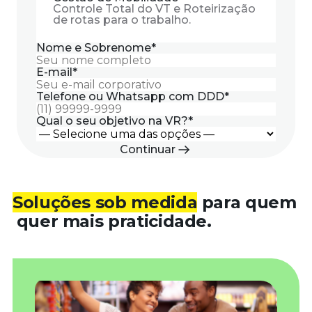
Controle Total do VT e Roteirização
de rotas para o trabalho.
Nome e Sobrenome
*
E-mail
*
Telefone ou Whatsapp com DDD
*
Qual o seu objetivo na VR?
*
Continuar
Nome da sua empresa
Obrigado pelo contato
*
.
Você deu o primeiro passo para facilitar a sua
rotina.
Qual o seu cargo?
Fique atento ao seu celular,
em breve
Soluções sob medida
para quem
um de nossos especialistas entrará em contato.
quer mais praticidade.
Número de colaboradores
*
Acesse abaixo para conhecer mais sobre os
produtos e soluções VR.
Aceito receber comunicações da VR por
Conhecer mais sobre a VR
e-mail e WhatsApp. O cancelamento das
Não enviaremos Spam ;)
comunicações pode ser feito a qualquer
momento através do canal indicado no