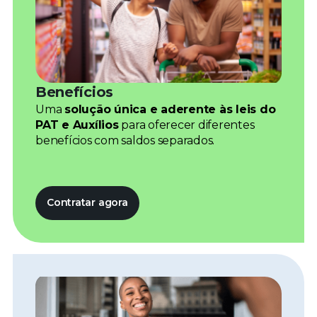
próprio e-mail e/ou mensagem.
Voltar
Falar com um Especialista
Benefícios
Uma
solução única e aderente às leis do
PAT e Auxílios
para oferecer diferentes
benefícios com saldos separados.
Contratar agora